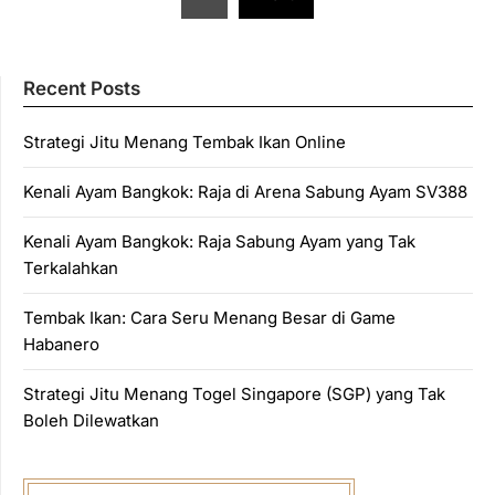
pagination
Recent Posts
Strategi Jitu Menang Tembak Ikan Online
Kenali Ayam Bangkok: Raja di Arena Sabung Ayam SV388
Kenali Ayam Bangkok: Raja Sabung Ayam yang Tak
Terkalahkan
Tembak Ikan: Cara Seru Menang Besar di Game
Habanero
Strategi Jitu Menang Togel Singapore (SGP) yang Tak
Boleh Dilewatkan