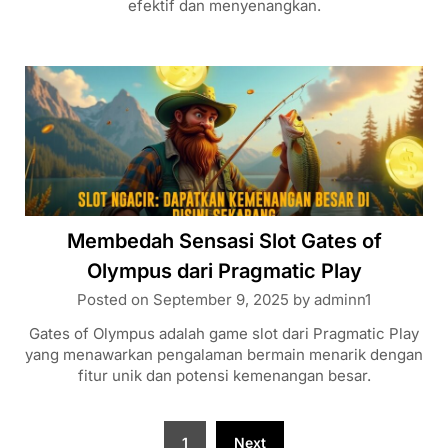
efektif dan menyenangkan.
Membedah Sensasi Slot Gates of
Olympus dari Pragmatic Play
Posted on
September 9, 2025
by
adminn1
Gates of Olympus adalah game slot dari Pragmatic Play
yang menawarkan pengalaman bermain menarik dengan
fitur unik dan potensi kemenangan besar.
Posts
1
Next