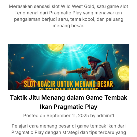
Merasakan sensasi slot Wild West Gold, satu game slot
fenomenal dari Pragmatic Play yang menawarkan
pengalaman berjudi seru, tema koboi, dan peluang
menang besar.
Taktik Jitu Menang dalam Game Tembak
Ikan Pragmatic Play
Posted on
September 11, 2025
by
adminn1
Pelajari cara menang besar di game tembak ikan dari
Pragmatic Play dengan strategi dan tips terbaru yang