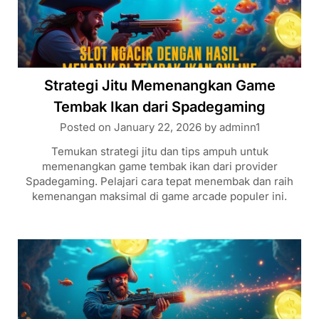
Strategi Jitu Memenangkan Game
Tembak Ikan dari Spadegaming
Posted on
January 22, 2026
by
adminn1
Temukan strategi jitu dan tips ampuh untuk
memenangkan game tembak ikan dari provider
Spadegaming. Pelajari cara tepat menembak dan raih
kemenangan maksimal di game arcade populer ini.