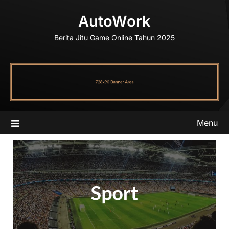
Skip
AutoWork
to
content
Berita Jitu Game Online Tahun 2025
Menu