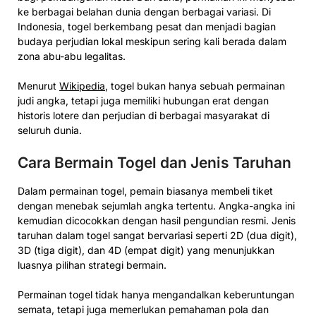
ke berbagai belahan dunia dengan berbagai variasi. Di
Indonesia, togel berkembang pesat dan menjadi bagian
budaya perjudian lokal meskipun sering kali berada dalam
zona abu-abu legalitas.
Menurut
Wikipedia
, togel bukan hanya sebuah permainan
judi angka, tetapi juga memiliki hubungan erat dengan
historis lotere dan perjudian di berbagai masyarakat di
seluruh dunia.
Cara Bermain Togel dan Jenis Taruhan
Dalam permainan togel, pemain biasanya membeli tiket
dengan menebak sejumlah angka tertentu. Angka-angka ini
kemudian dicocokkan dengan hasil pengundian resmi. Jenis
taruhan dalam togel sangat bervariasi seperti 2D (dua digit),
3D (tiga digit), dan 4D (empat digit) yang menunjukkan
luasnya pilihan strategi bermain.
Permainan togel tidak hanya mengandalkan keberuntungan
semata, tetapi juga memerlukan pemahaman pola dan