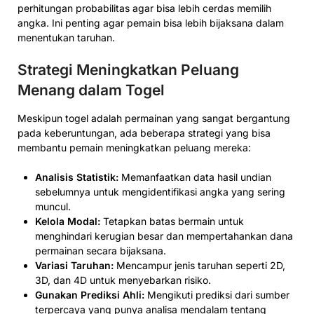
perhitungan probabilitas agar bisa lebih cerdas memilih
angka. Ini penting agar pemain bisa lebih bijaksana dalam
menentukan taruhan.
Strategi Meningkatkan Peluang
Menang dalam Togel
Meskipun togel adalah permainan yang sangat bergantung
pada keberuntungan, ada beberapa strategi yang bisa
membantu pemain meningkatkan peluang mereka:
Analisis Statistik:
Memanfaatkan data hasil undian
sebelumnya untuk mengidentifikasi angka yang sering
muncul.
Kelola Modal:
Tetapkan batas bermain untuk
menghindari kerugian besar dan mempertahankan dana
permainan secara bijaksana.
Variasi Taruhan:
Mencampur jenis taruhan seperti 2D,
3D, dan 4D untuk menyebarkan risiko.
Gunakan Prediksi Ahli:
Mengikuti prediksi dari sumber
terpercaya yang punya analisa mendalam tentang