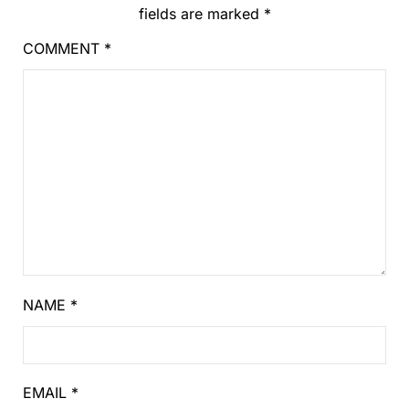
fields are marked
*
COMMENT
*
NAME
*
EMAIL
*