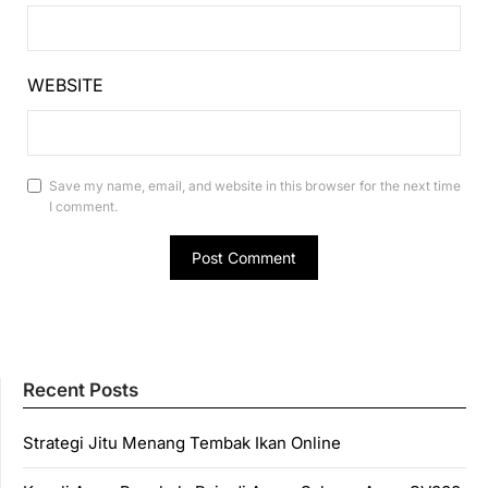
WEBSITE
Save my name, email, and website in this browser for the next time
I comment.
Recent Posts
Strategi Jitu Menang Tembak Ikan Online