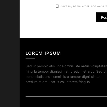
Save my name, email, and website 
LOREM IPSUM
Sed ut perspiciatis unde omnis iste natus voluptate
fringilla tempor dignissim at, pretium et arcu. Sed ut
perspiciatis unde omnis iste tempor dignissim at,
pretium et arcu natus voluptatem fringilla.