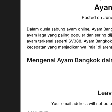
Aya
Posted on
Jun
Dalam dunia sabung ayam online, Ayam Bang
ayam laga yang paling populer dan sering di
ayam terkenal seperti SV388, Ayam Bangkok
kecepatan yang menjadikannya ‘raja’ di aren
Mengenal Ayam Bangkok da
Leav
Your email address will not be p