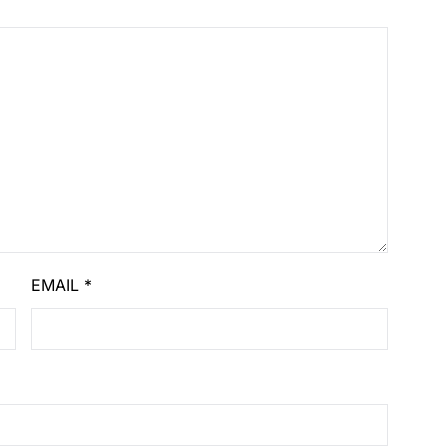
EMAIL
*