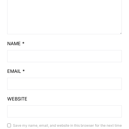
NAME
*
EMAIL
*
WEBSITE
Save my name, email, and website in this browser for the next time