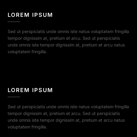
LOREM IPSUM
Sed ut perspiciatis unde omnis iste natus voluptatem fringilla
tempor dignissim at, pretium et arcu. Sed ut perspiciatis
unde omnis iste tempor dignissim at, pretium et arcu natus
voluptatem fringilla.
LOREM IPSUM
Sed ut perspiciatis unde omnis iste natus voluptatem fringilla
tempor dignissim at, pretium et arcu. Sed ut perspiciatis
unde omnis iste tempor dignissim at, pretium et arcu natus
voluptatem fringilla.