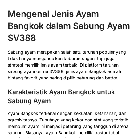
Mengenal Jenis Ayam
Bangkok dalam Sabung Ayam
SV388
Sabung ayam merupakan salah satu taruhan populer yang
tidak hanya mengandalkan keberuntungan, tapi juga
strategi memilih jenis ayam terbaik. Di platform taruhan
sabung ayam online SV388, jenis ayam Bangkok adalah
bintang favorit yang sering dipilih petarung dan bettor.
Karakteristik Ayam Bangkok untuk
Sabung Ayam
Ayam Bangkok terkenal dengan kekuatan, ketahanan, dan
agresivitasnya. Tubuhnya yang kekar dan otot yang terlatih
membuat ayam ini menjadi petarung yang tangguh di arena
sabung. Biasanya, ayam Bangkok memiliki postur tubuh