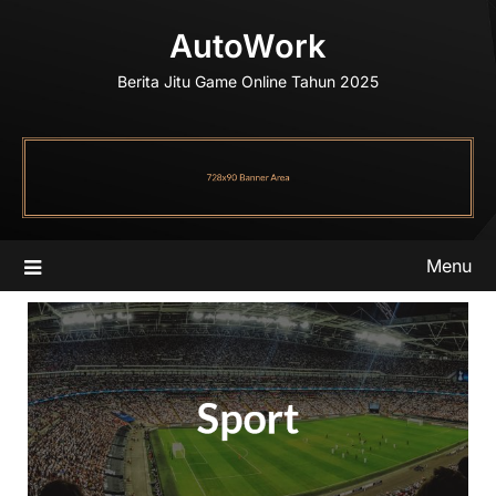
Skip
AutoWork
to
content
Berita Jitu Game Online Tahun 2025
Menu