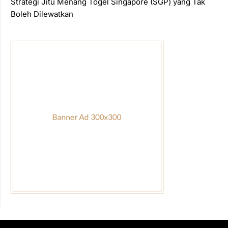
Strategi Jitu Menang Togel Singapore (SGP) yang Tak
Boleh Dilewatkan