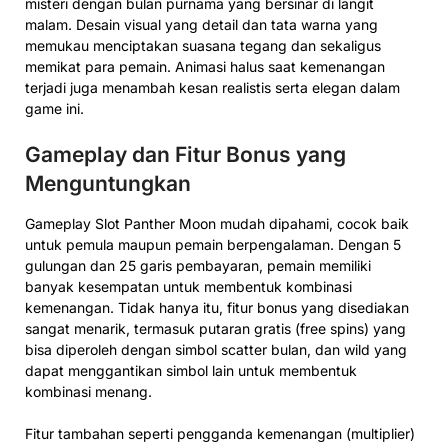
misteri dengan bulan purnama yang bersinar di langit
malam. Desain visual yang detail dan tata warna yang
memukau menciptakan suasana tegang dan sekaligus
memikat para pemain. Animasi halus saat kemenangan
terjadi juga menambah kesan realistis serta elegan dalam
game ini.
Gameplay dan Fitur Bonus yang
Menguntungkan
Gameplay Slot Panther Moon mudah dipahami, cocok baik
untuk pemula maupun pemain berpengalaman. Dengan 5
gulungan dan 25 garis pembayaran, pemain memiliki
banyak kesempatan untuk membentuk kombinasi
kemenangan. Tidak hanya itu, fitur bonus yang disediakan
sangat menarik, termasuk putaran gratis (free spins) yang
bisa diperoleh dengan simbol scatter bulan, dan wild yang
dapat menggantikan simbol lain untuk membentuk
kombinasi menang.
Fitur tambahan seperti pengganda kemenangan (multiplier)