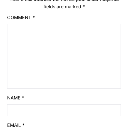
fields are marked
*
COMMENT
*
NAME
*
EMAIL
*