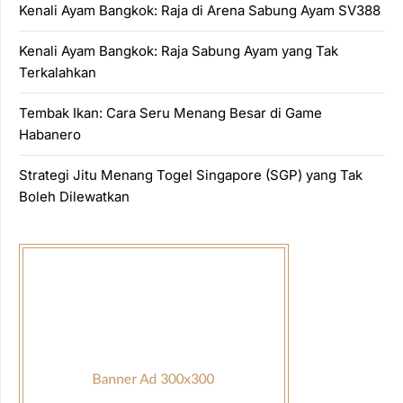
Kenali Ayam Bangkok: Raja di Arena Sabung Ayam SV388
Kenali Ayam Bangkok: Raja Sabung Ayam yang Tak
Terkalahkan
Tembak Ikan: Cara Seru Menang Besar di Game
Habanero
Strategi Jitu Menang Togel Singapore (SGP) yang Tak
Boleh Dilewatkan