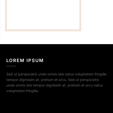
LOREM IPSUM
Sed ut perspiciatis unde omnis iste natus voluptatem fringilla
tempor dignissim at, pretium et arcu. Sed ut perspiciatis
unde omnis iste tempor dignissim at, pretium et arcu natus
voluptatem fringilla.