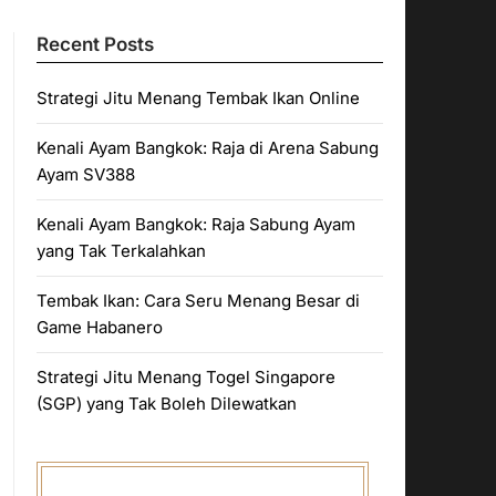
Recent Posts
Strategi Jitu Menang Tembak Ikan Online
Kenali Ayam Bangkok: Raja di Arena Sabung
Ayam SV388
Kenali Ayam Bangkok: Raja Sabung Ayam
yang Tak Terkalahkan
Tembak Ikan: Cara Seru Menang Besar di
Game Habanero
Strategi Jitu Menang Togel Singapore
(SGP) yang Tak Boleh Dilewatkan