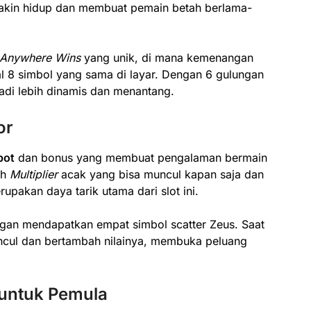
akin hidup dan membuat pemain betah berlama-
 Anywhere Wins
yang unik, di mana kemenangan
al 8 simbol yang sama di layar. Dengan 6 gulungan
jadi lebih dinamis dan menantang.
or
pot
dan bonus yang membuat pengalaman bermain
ah
Multiplier
acak yang bisa muncul kapan saja dan
pakan daya tarik utama dari slot ini.
gan mendapatkan empat simbol scatter Zeus. Saat
muncul dan bertambah nilainya, membuka peluang
 untuk Pemula