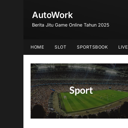
Skip
to
AutoWork
content
Berita Jitu Game Online Tahun 2025
HOME
SLOT
SPORTSBOOK
LIV