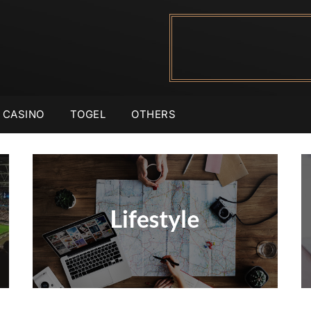
E CASINO
TOGEL
OTHERS